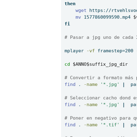
then
wget
 https://rtvehlsvo
mv
 1577860099590.mp4 
$
fi
# Pasar a jpg uno de cada 
mplayer
-vf
 framestep=200 
cd
$ANNO$suffix_jpg_dir
# Convertir a formato más 
find
 . 
-name
'*.jpg'
|
pa
# Seleccionar cacho dond e
find
 . 
-name
'*.jpg'
|
pa
# Poner en negativo para q
find
 . 
-name
'*.tif'
|
pa