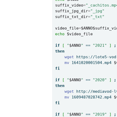
suffix_video
=
"_cachitos.mp
suffix_jpg_dir
=
"_jpg"
suffix_txt_dir
=
"_txt"
video_file
=
$ANNO$suffix_vi
echo
$video_file
if
[
"
$ANNO
"
==
"2021"
]
;
then
wget
 https://lote5-vod
mv
 1641020001504.mp4 
$
fi
if
[
"
$ANNO
"
==
"2020"
]
;
then
wget
 http://mediavod-l
mv
 1609487028742.mp4 
$
fi
if
[
"
$ANNO
"
==
"2019"
]
;