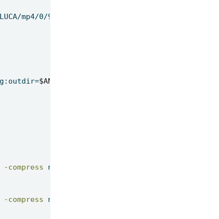
LUCA/mp4/0/9/1577860099590.mp4
g:outdir=
$ANNO$suffix_jpg_dir
 
-compress
 none 
-depth
 8 {}.subtitulo.tif
-compress
 none 
-depth
 8 {}