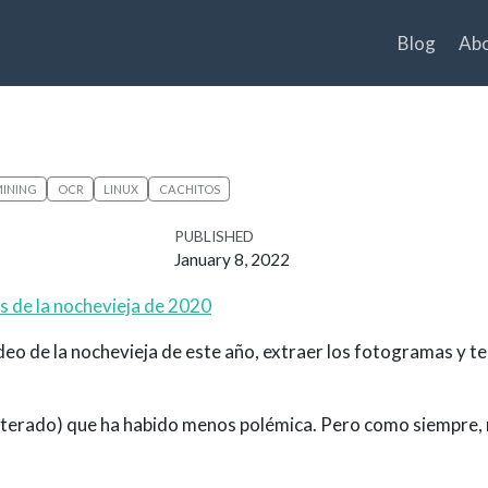
Blog
Ab
INING
OCR
LINUX
CACHITOS
PUBLISHED
January 8, 2022
s de la nochevieja de 2020
video de la nochevieja de este año, extraer los fotogramas y te
enterado) que ha habido menos polémica. Pero como siempre,