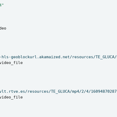
4"
deo
-hls-geoblockurl.akamaized.net/resources/TE_GLUCA/
video_file
vlt.rtve.es/resources/TE_GLUCA/mp4/2/4/16094870287
video_file