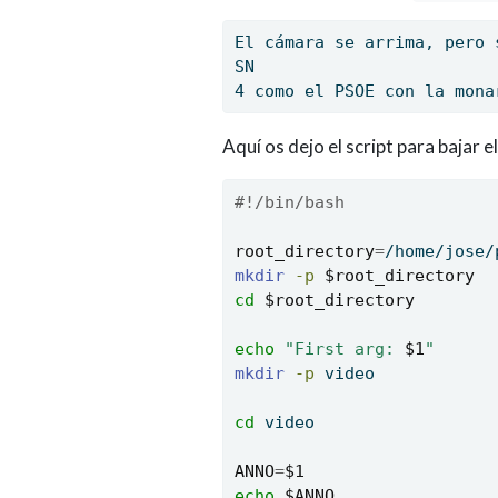
El
 cámara se arrima, pero 
SN
4
 como el PSOE con la mona
Aquí os dejo el script para bajar e
#!/bin/bash
root_directory
=
/home/jose/
mkdir
-p
$root_directory
cd
$root_directory
echo
"First arg: 
$1
"
mkdir
-p
 video
cd
 video
ANNO
=
$1
echo
$ANNO