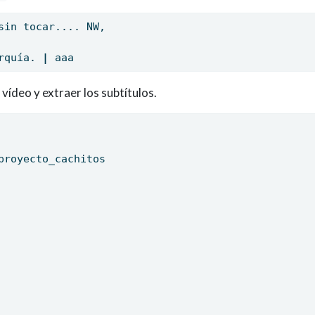
sin tocar.... NW,
rquía. 
|
aaa
l vídeo y extraer los subtítulos.
proyecto_cachitos