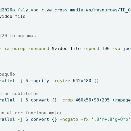
d2020a-fsly.vod-rtve.cross-media.es/resources/TE_G
video_file
220 fotogramas
-framedrop
-nosound
$video_file
-speed
 100 
-vo
 jpe
pequño
rallel
-j
 6 mogrify 
-resize
 642x480 {}
stan subtitulos
rallel
-j
 6 convert {} 
-crop
 460x50+90+295 +repage
ue el ocr funcione mejor
rallel
-j
 6 convert {} 
-negate
-fx
'.8*r+.8*g+0*b'