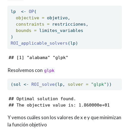
lp  
<-
OP
(
objective =
 objetivo,
constraints =
 restricciones,
bounds =
 limites_variables
)
ROI_applicable_solvers
(lp)
## [1] "alabama" "glpk"
Resolvemos con
glpk
(sol 
<-
ROI_solve
(lp, 
solver =
"glpk"
))
## Optimal solution found.

## The objective value is: 1.860000e+01
Y vemos cuáles son los valores de x e y que minimizan
la función objetivo