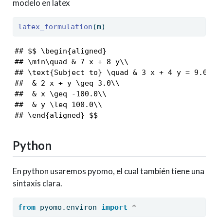
modelo en latex
latex_formulation
(m)
## $$ \begin{aligned}

## \min\quad & 7 x + 8 y\\

## \text{Subject to} \quad & 3 x + 4 y = 9.0\\

##  & 2 x + y \geq 3.0\\

##  & x \geq -100.0\\

##  & y \leq 100.0\\

## \end{aligned} $$
Python
En python usaremos pyomo, el cual también tiene una
sintaxis clara.
from
 pyomo.environ 
import
*