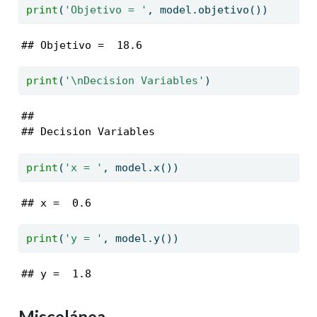
print
(
'Objetivo = '
, model.objetivo())
## Objetivo =  18.6
print
(
'
\n
Decision Variables'
)
## 

## Decision Variables
print
(
'x = '
, model.x())
## x =  0.6
print
(
'y = '
, model.y())
## y =  1.8
Miscelánea