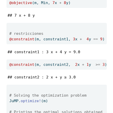
@objective
(m, Min, 
7
x 
+
8
y)
## 7 x + 8 y
# restricciones
@constraint
(m, constraint1, 
3
x 
+
4
y 
==
9
)
## constraint1 : 3 x + 4 y = 9.0
@constraint
(m, constraint2,  
2
x 
+
1
y  
>=
3
)
## constraint2 : 2 x + y ≥ 3.0
# Solving the optimization problem
JuMP.
optimize!
(m)
# Printing the optimal solutions obtained