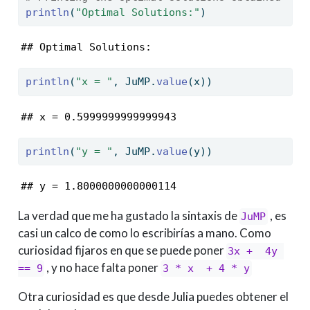
println
(
"Optimal Solutions:"
)
## Optimal Solutions:
println
(
"x = "
, JuMP.
value
(x))
## x = 0.5999999999999943
println
(
"y = "
, JuMP.
value
(y))
## y = 1.8000000000000114
La verdad que me ha gustado la sintaxis de
, es
JuMP
casi un calco de como lo escribirías a mano. Como
curiosidad fijaros en que se puede poner
3x +  4y 
, y no hace falta poner
== 9
3 * x  + 4 * y
Otra curiosidad es que desde Julia puedes obtener el