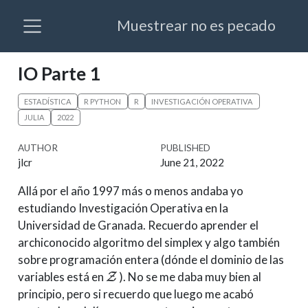
Muestrear no es pecado
IO Parte 1
ESTADÍSTICA
R PYTHON
R
INVESTIGACIÓN OPERATIVA
JULIA
2022
AUTHOR
PUBLISHED
jlcr
June 21, 2022
Allá por el año 1997 más o menos andaba yo
estudiando Investigación Operativa en la
Universidad de Granada. Recuerdo aprender el
archiconocido algoritmo del simplex y algo también
sobre programación entera (dónde el dominio de las
Z
variables está en
). No se me daba muy bien al
principio, pero si recuerdo que luego me acabó