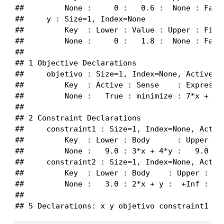
##         None :     0 :   0.6 :  None : False
##     y : Size=1, Index=None

##         Key  : Lower : Value : Upper : Fixed
##         None :     0 :   1.8 :  None : False
## 

## 1 Objective Declarations

##     objetivo : Size=1, Index=None, Active=Tr
##         Key  : Active : Sense    : Expressio
##         None :   True : minimize : 7*x + 8*y
## 

## 2 Constraint Declarations

##     constraint1 : Size=1, Index=None, Active
##         Key  : Lower : Body      : Upper : A
##         None :   9.0 : 3*x + 4*y :   9.0 :  
##     constraint2 : Size=1, Index=None, Active
##         Key  : Lower : Body    : Upper : Act
##         None :   3.0 : 2*x + y :  +Inf :   T
## 

## 5 Declarations: x y objetivo constraint1 co