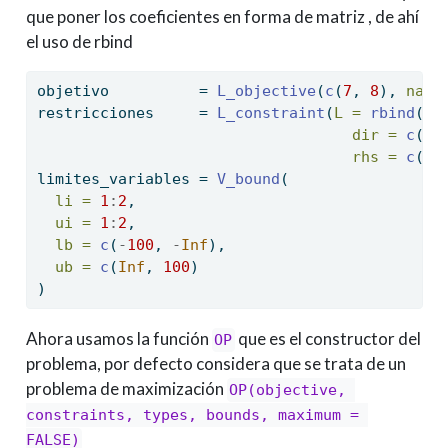
que poner los coeficientes en forma de matriz , de ahí
el uso de rbind
objetivo          
=
L_objective
(
c
(
7
, 
8
), 
name
restricciones     
=
L_constraint
(
L =
rbind
(
c
(
dir =
c
(
"=
rhs =
c
(
9
,
limites_variables 
=
V_bound
(
li =
1
:
2
,
ui =
1
:
2
,
lb =
c
(
-
100
, 
-
Inf
),
ub =
c
(
Inf
, 
100
)
)
Ahora usamos la función
que es el constructor del
OP
problema, por defecto considera que se trata de un
problema de maximización
OP(objective, 
constraints, types, bounds, maximum = 
FALSE)