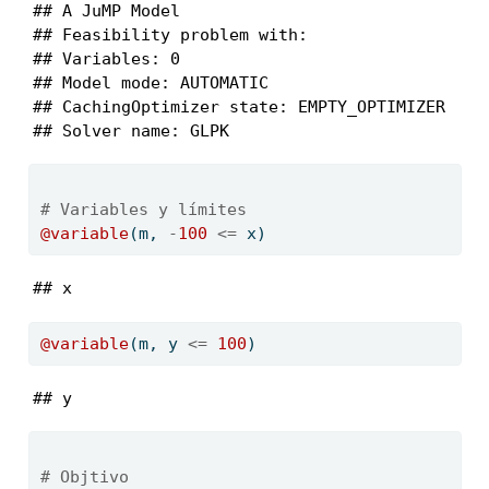
## A JuMP Model

## Feasibility problem with:

## Variables: 0

## Model mode: AUTOMATIC

## CachingOptimizer state: EMPTY_OPTIMIZER

## Solver name: GLPK
# Variables y límites
@variable
(m, 
-
100
<=
 x)
## x
@variable
(m, y 
<=
100
)
## y
# Objtivo