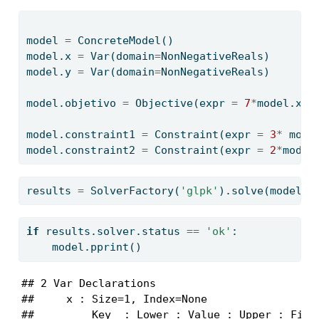
model 
=
 ConcreteModel()
model.x 
=
 Var(domain
=
NonNegativeReals)
model.y 
=
 Var(domain
=
NonNegativeReals)
model.objetivo 
=
 Objective(expr 
=
7
*
model.x 
+
model.constraint1 
=
 Constraint(expr 
=
3
*
 mode
model.constraint2 
=
 Constraint(expr 
=
2
*
model
results 
=
 SolverFactory(
'glpk'
).solve(model)
if
 results.solver.status 
==
'ok'
:
    model.pprint()
## 2 Var Declarations

##     x : Size=1, Index=None

##         Key  : Lower : Value : Upper : Fixed