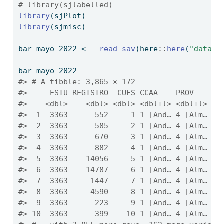
# library(sjlabelled)
library
(sjPlot)
library
(sjmisc)
bar_mayo_2022 
<-
read_sav
(here
::
here
(
"data/3
bar_mayo_2022
#> # A tibble: 3,865 × 172
#>     ESTU REGISTRO  CUES CCAA    PROV    MU
#>    <dbl>    <dbl> <dbl> <dbl+l> <dbl+l> <d
#>  1  3363      552     1 1 [And… 4 [Alm…  0
#>  2  3363      585     2 1 [And… 4 [Alm…  0
#>  3  3363      670     3 1 [And… 4 [Alm…  0
#>  4  3363      882     4 1 [And… 4 [Alm…  0
#>  5  3363    14056     5 1 [And… 4 [Alm…  0
#>  6  3363    14787     6 1 [And… 4 [Alm…  0
#>  7  3363     1447     7 1 [And… 4 [Alm…  0
#>  8  3363     4590     8 1 [And… 4 [Alm…  0
#>  9  3363      223     9 1 [And… 4 [Alm… 13
#> 10  3363      399    10 1 [And… 4 [Alm… 13