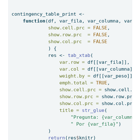
contingency_table_print 
<-
function
(df, var_fila, var_columna, var_p
show.cell.prc =
FALSE
,
show.row.prc  =
FALSE
,
show.col.prc  =
FALSE
             ) {
             res 
<-
tab_xtab
(
var.row =
 df[[var_fila]],
var.col =
 df[[var_columna]],
weight.by =
 df[[var_peso]], 
emph.total =
TRUE
,
show.cell.prc =
 show.cell.pr
show.row.prc =
 show.row.prc,
show.col.prc =
 show.col.prc,
title =
str_glue
(
"Pregunta: {var_columna}
" Por {var_fila}"
)
             )
return
(res
$
knitr)