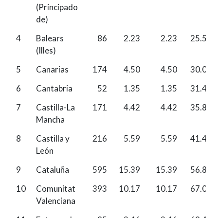
(Principado
de)
4
Balears
86
2.23
2.23
25.59
(Illes)
5
Canarias
174
4.50
4.50
30.09
6
Cantabria
52
1.35
1.35
31.44
7
Castilla-La
171
4.42
4.42
35.86
Mancha
8
Castilla y
216
5.59
5.59
41.45
León
9
Cataluña
595
15.39
15.39
56.84
10
Comunitat
393
10.17
10.17
67.01
Valenciana