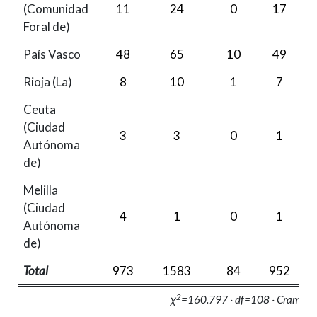
(Comunidad
11
24
0
17
Foral de)
País Vasco
48
65
10
49
Rioja (La)
8
10
1
7
Ceuta
(Ciudad
3
3
0
1
Autónoma
de)
Melilla
(Ciudad
4
1
0
1
Autónoma
de)
Total
973
1583
84
952
2
2
χ
=160.797 · df=108 · Cramer's