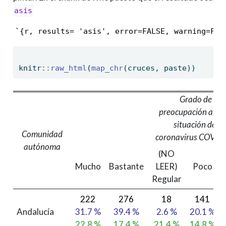
asis
knitr
::
raw_html
(
map_chr
(cruces, paste))
Grado de
preocupación ante 
situación del
Comunidad
coronavirus COVID
autónoma
(NO
Mucho
Bastante
LEER)
Poco
Regular
222
276
18
141
Andalucía
31.7 %
39.4 %
2.6 %
20.1 %
22.8 %
17.4 %
21.4 %
14.8 %