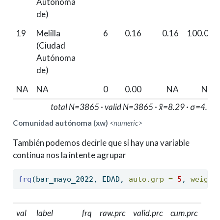
Autónoma
de)
19
Melilla
6
0.16
0.16
100.00
(Ciudad
Autónoma
de)
NA
NA
0
0.00
NA
NA
total N=3865 · valid N=3865 · x̄=8.29 · σ=4.73
Comunidad autónoma (xw)
<numeric>
También podemos decirle que si hay una variable
continua nos la intente agrupar
frq
(bar_mayo_2022, EDAD, 
auto.grp =
5
, 
weight
val
label
frq
raw.prc
valid.prc
cum.prc