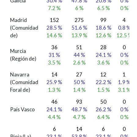
Galicia
30.4 %
47.8 %
20.6 %
0 %
7.2 %
6 %
6.5 %
0 %
Madrid
152
275
99
4
(Comunidad
28.5 %
51.6 %
18.6 %
0.8 %
de)
14.6 %
13.9 %
12.6 %
12.5 %
36
51
28
0
Murcia
31 %
44 %
24.1 %
0 %
(Región de)
3.5 %
2.6 %
3.6 %
0 %
Navarra
14
27
12
1
(Comunidad
25.9 %
50 %
22.2 %
1.9 %
Foral de)
1.3 %
1.4 %
1.5 %
3.1 %
46
93
50
0
País Vasco
24.1 %
48.7 %
26.2 %
0 %
4.4 %
4.7 %
6.4 %
0 %
6
14
6
0
Rioja (La)
23.1 %
53.8 %
23.1 %
0 %