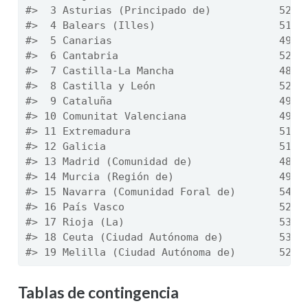
#>  3 Asturias (Principado de)           52.8
#>  4 Balears (Illes)                    51.5
#>  5 Canarias                           49.3
#>  6 Cantabria                          52.7
#>  7 Castilla-La Mancha                 48.6
#>  8 Castilla y León                    52.4
#>  9 Cataluña                           49.8
#> 10 Comunitat Valenciana               49.2
#> 11 Extremadura                        51.5
#> 12 Galicia                            51.4
#> 13 Madrid (Comunidad de)              48.6
#> 14 Murcia (Región de)                 49.7
#> 15 Navarra (Comunidad Foral de)       54.8
#> 16 País Vasco                         52.5
#> 17 Rioja (La)                         53.8
#> 18 Ceuta (Ciudad Autónoma de)         53.9
#> 19 Melilla (Ciudad Autónoma de)       52.4
Tablas de contingencia