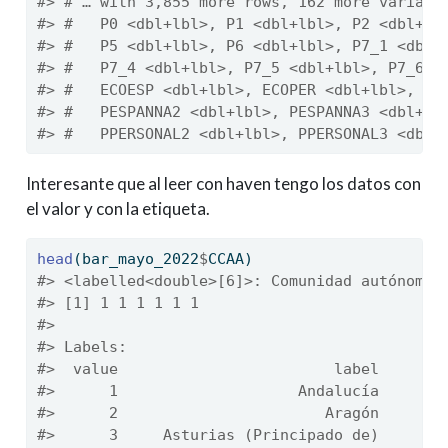
#> # … with 3,855 more rows, 162 more variabl
#> #   P0 <dbl+lbl>, P1 <dbl+lbl>, P2 <dbl+lb
#> #   P5 <dbl+lbl>, P6 <dbl+lbl>, P7_1 <dbl+
#> #   P7_4 <dbl+lbl>, P7_5 <dbl+lbl>, P7_6 <
#> #   ECOESP <dbl+lbl>, ECOPER <dbl+lbl>, PE
#> #   PESPANNA2 <dbl+lbl>, PESPANNA3 <dbl+lb
#> #   PPERSONAL2 <dbl+lbl>, PPERSONAL3 <dbl+
Interesante que al leer con haven tengo los datos con
el valor y con la etiqueta.
head
(bar_mayo_2022
$
CCAA)
#> <labelled<double>[6]>: Comunidad autónoma
#> [1] 1 1 1 1 1 1
#> 
#> Labels:
#>  value                        label
#>      1                    Andalucía
#>      2                       Aragón
#>      3     Asturias (Principado de)