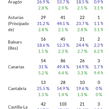
Aragón
26.9 %
53.7 %
18.5 %
0.9 %
2.8 %
2.9 %
2.5 %
3.1 %
Asturias
29
41
22
1
(Principado
31.2 %
44.1 %
23.7 %
1.1 %
de)
2.8 %
2.1 %
2.8 %
3.1 %
16
45
21
2
Balears
18.6 %
52.3 %
24.4 %
2.3 %
(Illes)
1.5 %
2.3 %
2.7 %
6.2 %
54
86
26
3
Canarias
31 %
49.4 %
14.9 %
1.7 %
5.2 %
4.4 %
3.3 %
9.4 %
13
28
10
0
Cantabria
25.5 %
54.9 %
19.6 %
0 %
1.3 %
1.4 %
1.3 %
0 %
42
103
21
3
Castilla-La