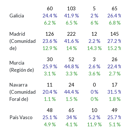
60
103
5
65
Galicia
24.4 %
41.9 %
2 %
26.4 %
6.2 %
6.5 %
6 %
6.8 %
Madrid
126
222
12
145
(Comunidad
23.6 %
41.6 %
2.2 %
27.2 %
de)
12.9 %
14 %
14.3 %
15.2 %
30
52
3
26
Murcia
25.9 %
44.8 %
2.6 %
22.4 %
(Región de)
3.1 %
3.3 %
3.6 %
2.7 %
Navarra
11
24
0
17
(Comunidad
20.4 %
44.4 %
0 %
31.5 %
Foral de)
1.1 %
1.5 %
0 %
1.8 %
48
65
10
49
País Vasco
25.1 %
34 %
5.2 %
25.7 %
4.9 %
4.1 %
11.9 %
5.1 %