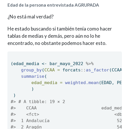
Edad de la persona entrevistada AGRUPADA
¿No está mal verdad?
He estado buscando si también tenía como hacer
tablas de medias y demás, pero aún no lo he
encontrado, no obstante podemos hacer esto.
(edad_media 
<-
 bar_mayo_2022 
%>%
group_by
(
CCAA =
 forcats
::
as_factor
(CCAA) 
summarise
(
edad_media =
weighted.mean
(EDAD, PESO
        )
 ) 
#> # A tibble: 19 × 2
#>    CCAA                         edad_media
#>    <fct>                             <dbl>
#>  1 Andalucía                          52.0
#>  2 Aragón                             54.6