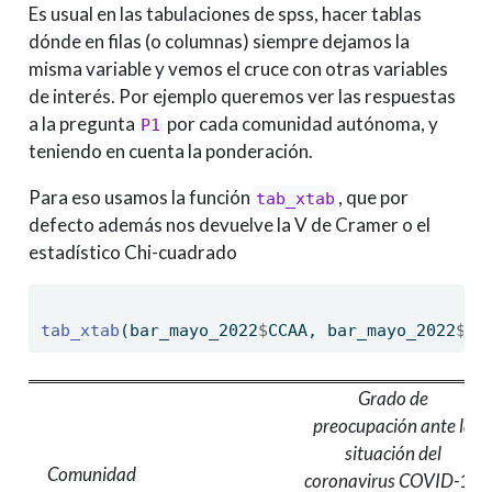
Es usual en las tabulaciones de spss, hacer tablas
dónde en filas (o columnas) siempre dejamos la
misma variable y vemos el cruce con otras variables
de interés. Por ejemplo queremos ver las respuestas
a la pregunta
por cada comunidad autónoma, y
P1
teniendo en cuenta la ponderación.
Para eso usamos la función
, que por
tab_xtab
defecto además nos devuelve la V de Cramer o el
estadístico Chi-cuadrado
tab_xtab
(bar_mayo_2022
$
CCAA, bar_mayo_2022
$
P1
Grado de
preocupación ante la
situación del
Comunidad
coronavirus COVID-19