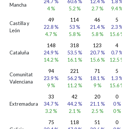
24.7 %
60.6 %
12.4 %
1.8 %
Mancha
4 %
5.2 %
2.7 %
9.4 %
49
114
46
5
Castilla y
22.8 %
53 %
21.4 %
2.3 %
León
4.7 %
5.8 %
5.8 %
15.6 %
148
318
123
4
Cataluña
24.9 %
53.5 %
20.7 %
0.7 %
14.2 %
16.1 %
15.6 %
12.5 %
94
221
71
5
Comunitat
23.9 %
56.2 %
18.1 %
1.3 %
Valenciana
9 %
11.2 %
9 %
15.6 %
33
42
20
0
Extremadura
34.7 %
44.2 %
21.1 %
0 %
3.2 %
2.1 %
2.5 %
0 %
75
118
51
0