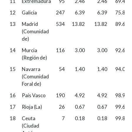
11
Extremadura
95
2.46
2.46
69.47
12
Galicia
247
6.39
6.39
75.86
13
Madrid
534
13.82
13.82
89.68
(Comunidad
de)
14
Murcia
116
3.00
3.00
92.68
(Región de)
15
Navarra
54
1.40
1.40
94.08
(Comunidad
Foral de)
16
País Vasco
190
4.92
4.92
98.99
17
Rioja (La)
26
0.67
0.67
99.66
18
Ceuta
7
0.18
0.18
99.84
(Ciudad