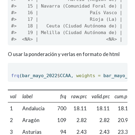
#>    15 | Navarra (Comunidad Foral de) |   8
#>    16 |                   País Vasco |  12
#>    17 |                   Rioja (La) |   7
#>    18 |   Ceuta (Ciudad Autónoma de) |   1
#>    19 | Melilla (Ciudad Autónoma de) |    
#>  <NA> |                         <NA> |    
O usar la ponderación y verlas en formato de html
frq
(bar_mayo_2022
$
CCAA, 
weights =
 bar_mayo_20
val
label
frq
raw.prc
valid.prc
cum.prc
1
Andalucía
700
18.11
18.11
18.11
2
Aragón
109
2.82
2.82
20.93
3
Asturias
94
2.43
2.43
23.36