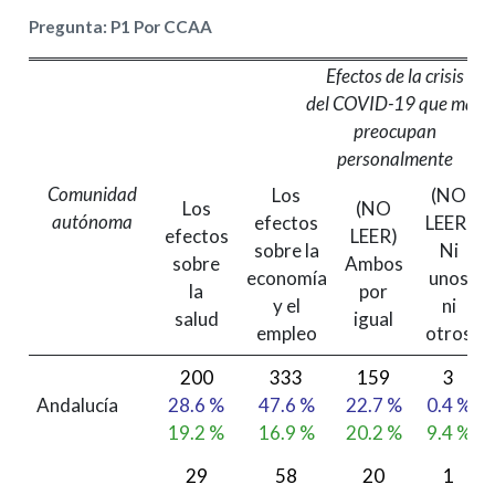
Pregunta: P1 Por CCAA
Efectos de la crisis
del COVID-19 que más
preocupan
personalmente
Comunidad
Los
(NO
Los
(NO
autónoma
efectos
LEER)
efectos
LEER)
sobre la
Ni
sobre
Ambos
economía
unos
la
por
y el
ni
salud
igual
empleo
otros
200
333
159
3
Andalucía
28.6 %
47.6 %
22.7 %
0.4 %
19.2 %
16.9 %
20.2 %
9.4 %
29
58
20
1