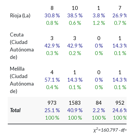
8
10
1
7
Rioja (La)
30.8 %
38.5 %
3.8 %
26.9 %
0.8 %
0.6 %
1.2 %
0.7 %
Ceuta
3
3
0
1
(Ciudad
42.9 %
42.9 %
0 %
14.3 %
Autónoma
0.3 %
0.2 %
0 %
0.1 %
de)
Melilla
4
1
0
1
(Ciudad
57.1 %
14.3 %
0 %
14.3 %
Autónoma
0.4 %
0.1 %
0 %
0.1 %
de)
973
1583
84
952
Total
25.1 %
40.9 %
2.2 %
24.6 %
100 %
100 %
100 %
100 %
2
χ
=160.797 · df=108