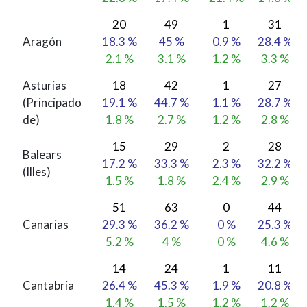
20
49
1
31
Aragón
18.3 %
45 %
0.9 %
28.4 %
2.1 %
3.1 %
1.2 %
3.3 %
Asturias
18
42
1
27
(Principado
19.1 %
44.7 %
1.1 %
28.7 %
de)
1.8 %
2.7 %
1.2 %
2.8 %
15
29
2
28
Balears
17.2 %
33.3 %
2.3 %
32.2 %
(Illes)
1.5 %
1.8 %
2.4 %
2.9 %
51
63
0
44
Canarias
29.3 %
36.2 %
0 %
25.3 %
5.2 %
4 %
0 %
4.6 %
14
24
1
11
Cantabria
26.4 %
45.3 %
1.9 %
20.8 %
1.4 %
1.5 %
1.2 %
1.2 %