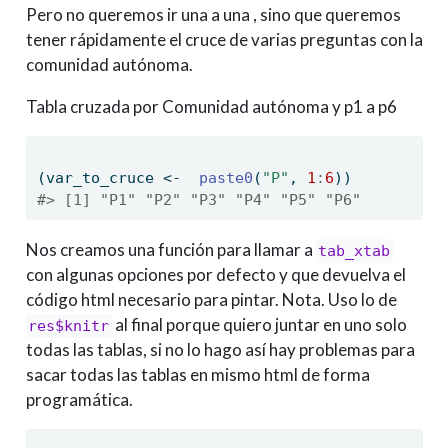
Pero no queremos ir una a una , sino que queremos
tener rápidamente el cruce de varias preguntas con la
comunidad autónoma.
Tabla cruzada por Comunidad autónoma y p1 a p6
(var_to_cruce 
<-
paste0
(
"P"
, 
1
:
6
))
#> [1] "P1" "P2" "P3" "P4" "P5" "P6"
Nos creamos una función para llamar a
tab_xtab
con algunas opciones por defecto y que devuelva el
código html necesario para pintar. Nota. Uso lo de
al final porque quiero juntar en uno solo
res$knitr
todas las tablas, si no lo hago así hay problemas para
sacar todas las tablas en mismo html de forma
programática.