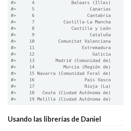
#>      4              Balears (Illes)
#>      5                     Canarias
#>      6                    Cantabria
#>      7           Castilla-La Mancha
#>      8              Castilla y León
#>      9                     Cataluña
#>     10         Comunitat Valenciana
#>     11                  Extremadura
#>     12                      Galicia
#>     13        Madrid (Comunidad de)
#>     14           Murcia (Región de)
#>     15 Navarra (Comunidad Foral de)
#>     16                   País Vasco
#>     17                   Rioja (La)
#>     18   Ceuta (Ciudad Autónoma de)
#>     19 Melilla (Ciudad Autónoma de)
Usando las librerías de Daniel