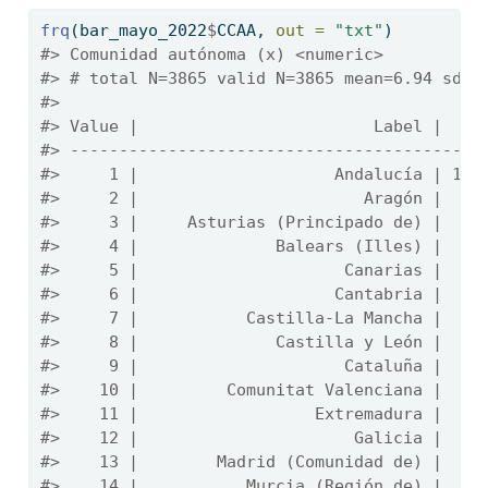
frq
(bar_mayo_2022
$
CCAA, 
out =
"txt"
)
#> Comunidad autónoma (x) <numeric> 
#> # total N=3865 valid N=3865 mean=6.94 sd=5
#> 
#> Value |                        Label |    
#> ------------------------------------------
#>     1 |                    Andalucía | 129
#>     2 |                       Aragón |   9
#>     3 |     Asturias (Principado de) |  10
#>     4 |              Balears (Illes) |   9
#>     5 |                     Canarias |  11
#>     6 |                    Cantabria |   9
#>     7 |           Castilla-La Mancha |  12
#>     8 |              Castilla y León |  16
#>     9 |                     Cataluña |  42
#>    10 |         Comunitat Valenciana |  28
#>    11 |                  Extremadura |   9
#>    12 |                      Galicia |  18
#>    13 |        Madrid (Comunidad de) |  39
#>    14 |           Murcia (Región de) |   9