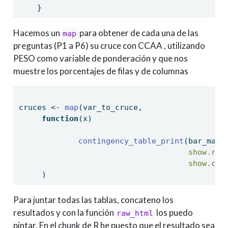
    }
Hacemos un
para obtener de cada una de las
map
preguntas (P1 a P6) su cruce con CCAA , utilizando
PESO como variable de ponderación y que nos
muestre los porcentajes de filas y de columnas
cruces 
<-
map
(var_to_cruce,
function
(x)
contingency_table_print
(bar_mayo
show.row
show.col
     )
Para juntar todas las tablas, concateno los
resultados y con la función
los puedo
raw_html
pintar. En el chunk de R he puesto que el resultado sea