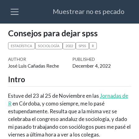
Muestrear no es pecado
Consejos para dejar spss
ESTADÍSTICA
SOCIOLOGÍA
2022
SPSS
R
AUTHOR
PUBLISHED
José Luis Cañadas Reche
December 4, 2022
Intro
Estuve del 23 al 25 de Noviembre en las
Jornadas de
R
en Córdoba, y como siempre, me lo pasé
estupendamente. Resulta que a la misma vez se
celebraba el congreso andaluz de sociología, y dado
mi pasado trabajando con sociólogos pues me pasé el
viernes a última hora a ver a los colegas.