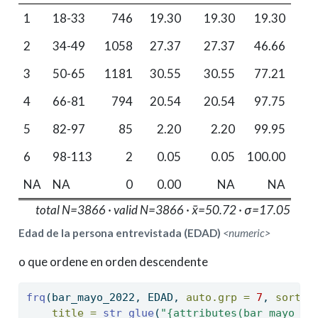
1
18-33
746
19.30
19.30
19.30
2
34-49
1058
27.37
27.37
46.66
3
50-65
1181
30.55
30.55
77.21
4
66-81
794
20.54
20.54
97.75
5
82-97
85
2.20
2.20
99.95
6
98-113
2
0.05
0.05
100.00
NA
NA
0
0.00
NA
NA
total N=3866 · valid N=3866 · x̄=50.72 · σ=17.05
Edad de la persona entrevistada (EDAD)
<numeric>
o que ordene en orden descendente
frq
(bar_mayo_2022, EDAD, 
auto.grp =
7
, 
sort.f
title =
str_glue
(
"{attributes(bar_mayo_20