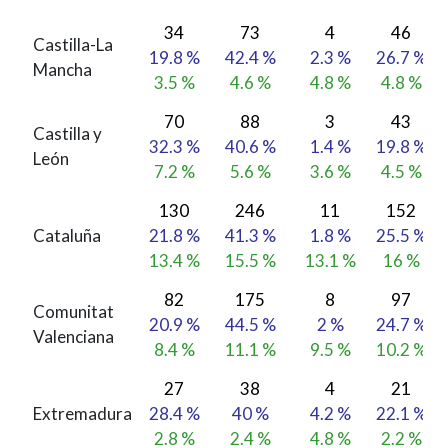
34
73
4
46
Castilla-La
19.8 %
42.4 %
2.3 %
26.7 %
Mancha
3.5 %
4.6 %
4.8 %
4.8 %
70
88
3
43
Castilla y
32.3 %
40.6 %
1.4 %
19.8 %
León
7.2 %
5.6 %
3.6 %
4.5 %
130
246
11
152
Cataluña
21.8 %
41.3 %
1.8 %
25.5 %
13.4 %
15.5 %
13.1 %
16 %
82
175
8
97
Comunitat
20.9 %
44.5 %
2 %
24.7 %
Valenciana
8.4 %
11.1 %
9.5 %
10.2 %
27
38
4
21
Extremadura
28.4 %
40 %
4.2 %
22.1 %
2.8 %
2.4 %
4.8 %
2.2 %