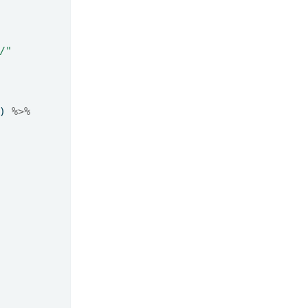
/"
) 
%>%