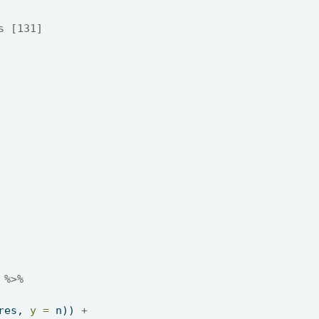
s [131]
 
%>%
res, 
y =
 n)) 
+