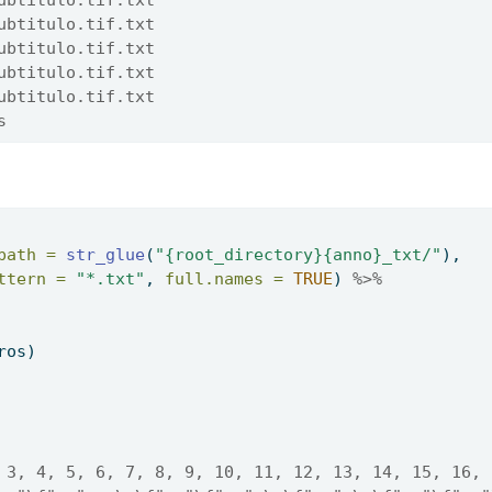
ubtitulo.tif.txt
ubtitulo.tif.txt
ubtitulo.tif.txt
ubtitulo.tif.txt
ubtitulo.tif.txt
s
path =
str_glue
(
"{root_directory}{anno}_txt/"
), 
ttern =
"*.txt"
, 
full.names =
TRUE
) 
%>%
ros)
 3, 4, 5, 6, 7, 8, 9, 10, 11, 12, 13, 14, 15, 16, 