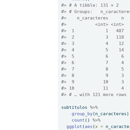
#> # A tibble: 131 × 2
#> # Groups:   n_caractere
#>    n_caracteres     n
#>           <int> <int>
#>  1            1   487
#>  2            3   118
#>  3            4    12
#>  4            5    14
#>  5            6     6
#>  6            7     4
#>  7            8     5
#>  8            9     3
#>  9           10     3
#> 10           11     4
#> # … with 121 more rows
subtitulos 
%>%
group_by
(n_caracteres)
count
() 
%>%
ggplot
(
aes
(
x =
 n_caracte