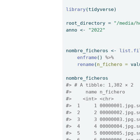
library
(tidyverse)
root_directory 
=
"/media/h
anno 
<-
"2022"
nombre_ficheros 
<-
list.fi
enframe
() 
%>%
rename
(
n_fichero =
 val
nombre_ficheros
#> # A tibble: 1,302 × 2
#>     name n_fichero     
#>    <int> <chr>         
#>  1     1 00000001.jpg.s
#>  2     2 00000002.jpg.s
#>  3     3 00000003.jpg.s
#>  4     4 00000004.jpg.s
#>  5     5 00000005.jpg.s