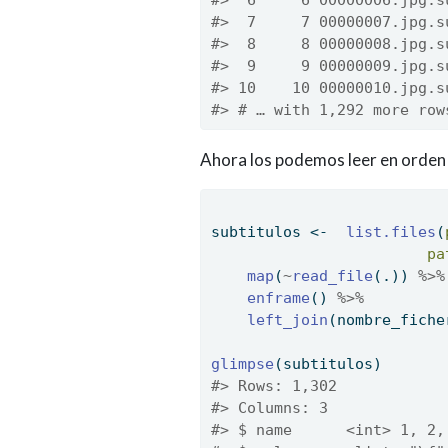
#>  6     6 00000006.jpg.s
#>  7     7 00000007.jpg.s
#>  8     8 00000008.jpg.s
#>  9     9 00000009.jpg.s
#> 10    10 00000010.jpg.s
#> # … with 1,292 more row
Ahora los podemos leer en orden
subtitulos 
<-
list.files
(
pa
map
(
~
read_file
(.)) 
%>%
enframe
() 
%>%
left_join
(nombre_fiche
glimpse
(subtitulos)
#> Rows: 1,302
#> Columns: 3
#> $ name      <int> 1, 2,