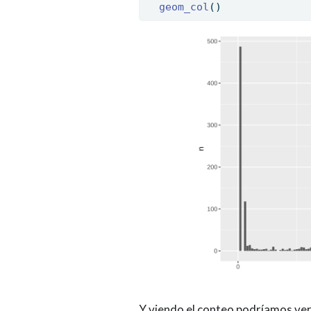
geom_col
()
Y viendo el conteo podríamos ver