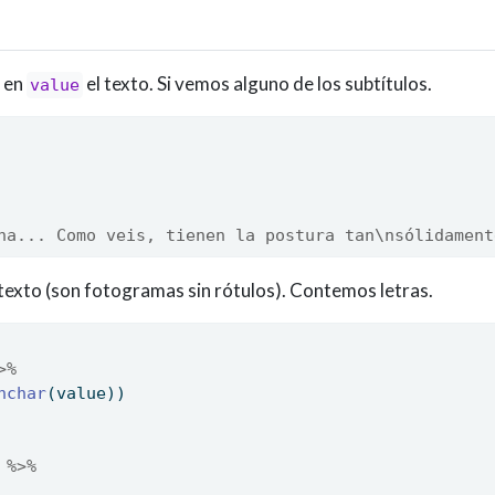
y en
el texto. Si vemos alguno de los subtítulos.
value
ha... Como veis, tienen la postura tan\nsólidament
 texto (son fotogramas sin rótulos). Contemos letras.
>%
nchar
(value)) 
 
%>%