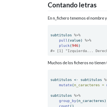
Contando letras
En n_fichero tenemos el nombre 
subtitulos 
%>%
pull
(value) 
%>%
pluck
(
946
)
#> [1] "Izquierda... Derec
Muchos de los ficheros no tienen
subtitulos 
<-
 subtitulos 
%
mutate
(
n_caracteres =
subtitulos 
%>%
group_by
(n_caracteres)
count
()