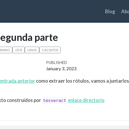
Blog
Ab
Segunda parte
INING
OCR
LINUX
CACHITOS
PUBLISHED
January 3, 2023
entrada anterior
como extraer los rótulos, vamos a juntarlos
texto construidos por
enlace directorio
tesseract