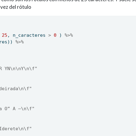
 vez del rótulo
25
, n_caracteres 
>
0
 ) 
%>%
res)) 
%>%
R YN\n\nY\n\f"
deirada\n\f"
a O” A —\n\f"
Iderete\n\f"