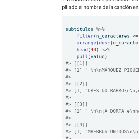
pillado el nombre de la canción en
subtitulos 
%>%
filter
(n_caracteres 
<=
arrange
(
desc
(n_caracte
head
(
40
) 
%>%
pull
(value)
#> [[1]]
#> [1] " \n\nMÁRQUEZ PIQUE
#> 
#> [[2]]
#> [1] "DRES DO BARRO\n\n¡
#> 
#> [[3]]
#> [1] " \n\n¡A DORTA e\nn
#> 
#> [[4]]
#> [1] "MBERROS UNIDOS\n\n
#> 