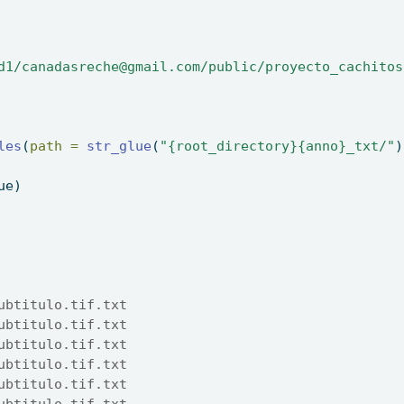
d1/canadasreche@gmail.com/public/proyecto_cachitos
les
(
path =
str_glue
(
"{root_directory}{anno}_txt/"
)
ue)
                
                
ubtitulo.tif.txt
ubtitulo.tif.txt
ubtitulo.tif.txt
ubtitulo.tif.txt
ubtitulo.tif.txt