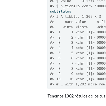
#> $ value     <list> "\f"
#> $ n_fichero <chr> "0000
subtitulos
#> # A tibble: 1,302 × 3
#>     name value     n_fi
#>    <int> <list>    <chr
#>  1     1 <chr [1]> 0000
#>  2     2 <chr [1]> 0000
#>  3     3 <chr [1]> 0000
#>  4     4 <chr [1]> 0000
#>  5     5 <chr [1]> 0000
#>  6     6 <chr [1]> 0000
#>  7     7 <chr [1]> 0000
#>  8     8 <chr [1]> 0000
#>  9     9 <chr [1]> 0000
#> 10    10 <chr [1]> 0000
#> # … with 1,292 more row
Tenemos 1302 rótulos de los cual