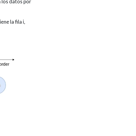
n los datos por
e la fila i,