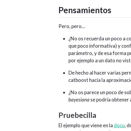
Pensamientos
Pero, pero…
¿No os recuerda un poco a co
que poco informativa) y conf
parámetro, y de esa forma pue
por ejemplo a un dato no vist
De hecho al hacer varias per
catboost hacia la aproximac
¿No os parece un poco de sob
bayesiana
se podría obtener 
Pruebecilla
El ejemplo que viene en la
docu
, d