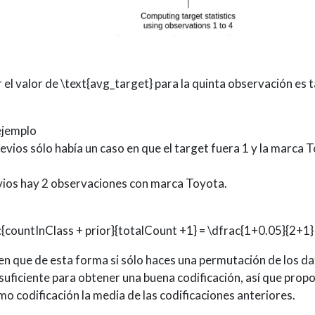
 el valor de
\text{avg_target}
para la quinta observación es t
 ejemplo
evios sólo había un caso en que el target fuera 1 y la marca T
evios hay 2 observaciones con marca Toyota.
c{countInClass + prior}{totalCount +1} = \dfrac{1+0.05}{2+1}
n que de esta forma si sólo haces una permutación de los da
 suficiente para obtener una buena codificación, así que prop
 codificación la media de las codificaciones anteriores.