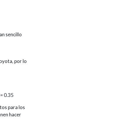
an sencillo
oyota, por lo
 = 0.35
tos para los
onen hacer