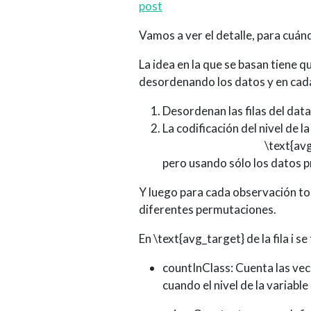
post
Vamos a ver el detalle, para cuánd
La idea en la que se basan tiene q
desordenando los datos y en cada
Desordenan las filas del dat
La codificación del nivel de l
\text{av
pero usando sólo los datos pr
Y luego para cada observación to
diferentes permutaciones.
En
\text{avg_target}
de la fila i s
countInClass: Cuenta las veces
cuando el nivel de la variable c