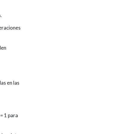
.
teraciones
den
as en las
 = 1 para