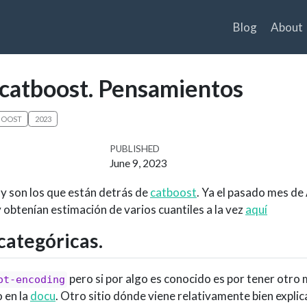
Blog
About
 catboost. Pensamientos
BOOST
2023
PUBLISHED
June 9, 2023
 y son los que están detrás de
catboost
. Ya el pasado mes de 
y obtenían estimación de varios cuantiles a la vez
aquí
 categóricas.
pero si por algo es conocido es por tener otro
ot-encoding
o en la
docu
. Otro sitio dónde viene relativamente bien explic