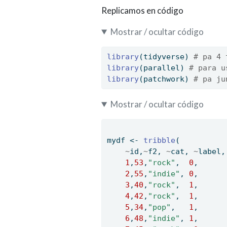
Replicamos en código
Mostrar / ocultar código
library
(tidyverse) 
# pa 4 
library
(parallel) 
# para u
library
(patchwork) 
# pa ju
Mostrar / ocultar código
mydf 
<-
tribble
(
~
id,
~
f2, 
~
cat, 
~
label,
1
,
53
,
"rock"
,  
0
,
2
,
55
,
"indie"
, 
0
, 
3
,
40
,
"rock"
,  
1
, 
4
,
42
,
"rock"
,  
1
,
5
,
34
,
"pop"
,   
1
,
6
,
48
,
"indie"
, 
1
,