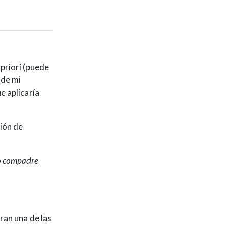
priori (puede
 de mi
e aplicaría
ión de
lo compadre
ran una de las