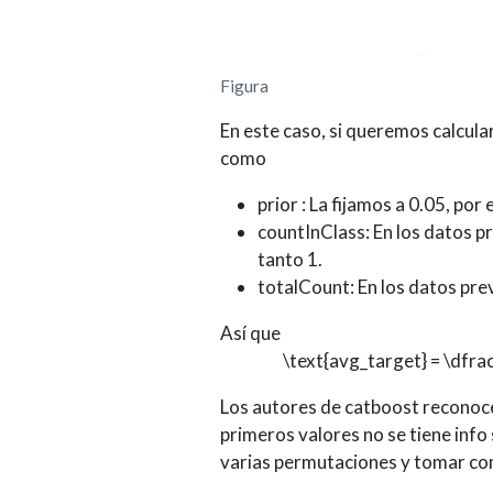
Figura
En este caso, si queremos calcular
como
prior : La fijamos a 0.05, por
countInClass: En los datos pr
tanto 1.
totalCount: En los datos pr
Así que
\text{avg_target} = \dfra
Los autores de catboost reconoce
primeros valores no se tiene info
varias permutaciones y tomar como