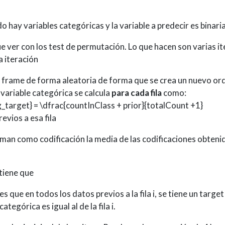
o hay variables categóricas y la variable a predecir es binaria
ue ver con los test de permutación. Lo que hacen son varias i
 iteración
a frame de forma aleatoria de forma que se crea un nuevo or
a variable categórica se calcula
para cada fila
como:
g_target} = \dfrac{countInClass + prior}{totalCount +1}
evios a esa fila
man como codificación la media de las codificaciones obtenid
e tiene que
 que en todos los datos previos a la fila i, se tiene un target
ategórica es igual al de la fila i.