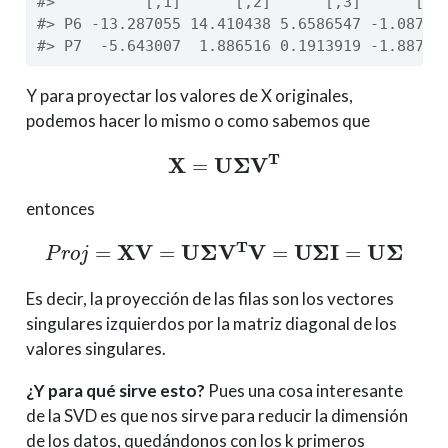
#>          [,1]      [,2]      [,3]      [,4
#> P6 -13.287055 14.410438 5.6586547 -1.08768
#> P7  -5.643007  1.886516 0.1913919 -1.88703
Y para proyectar los valores de X originales,
podemos hacer lo mismo o como sabemos que
X
=
U
Σ
V
T
entonces
P
r
o
j
=
X
V
=
U
Σ
V
T
V
=
U
Σ
I
=
U
Σ
Es decir, la proyección de las filas son los vectores
singulares izquierdos por la matriz diagonal de los
valores singulares.
¿Y para qué sirve esto?
Pues una cosa interesante
de la SVD es que nos sirve para reducir la dimensión
de los datos, quedándonos con los k primeros