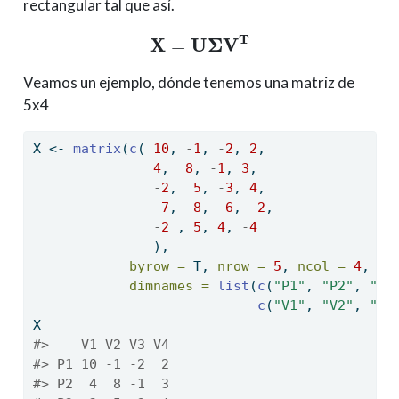
rectangular tal que así.
X
=
U
Σ
V
T
Veamos un ejemplo, dónde tenemos una matriz de
5x4
X 
<-
matrix
(
c
( 
10
, 
-
1
, 
-
2
, 
2
,
4
,  
8
, 
-
1
, 
3
,
-
2
,  
5
, 
-
3
, 
4
,
-
7
, 
-
8
,  
6
, 
-
2
,
-
2
 , 
5
, 
4
, 
-
4
               ),
byrow =
 T, 
nrow =
5
, 
ncol =
4
,
dimnames =
list
(
c
(
"P1"
, 
"P2"
, 
"P3
c
(
"V1"
, 
"V2"
, 
"V3
X
#>    V1 V2 V3 V4
#> P1 10 -1 -2  2
#> P2  4  8 -1  3