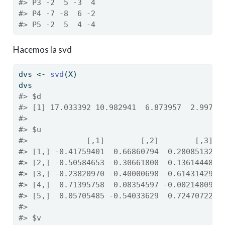
#> P3 -2  5 -3  4
#> P4 -7 -8  6 -2
#> P5 -2  5  4 -4
Hacemos la svd
dvs 
<-
svd
(X)
dvs
#> $d
#> [1] 17.033392 10.982941  6.873957  2.99788
#> 
#> $u
#>             [,1]        [,2]        [,3]  
#> [1,] -0.41759401  0.66860794  0.28085132 -
#> [2,] -0.50584653 -0.30661800  0.13614448 -
#> [3,] -0.23820970 -0.40000698 -0.61431429 -
#> [4,]  0.71395758  0.08354597 -0.00214809 -
#> [5,]  0.05705485 -0.54033629  0.72470722  
#> 
#> $v