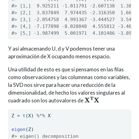
#> [1,]  9.925211 -1.011791 -2.607138  1.3840
#> [2,]  3.837849  7.974435 -2.316350  1.6644
#> [3,] -2.054758  4.991367 -3.444527  3.5489
#> [4,] -7.177898 -8.028048  4.555812 -3.4652
#> [5,] -1.987499  5.001971  4.101486 -3.8970
Y así almacenando U, d y V podemos tener una
aproximación de X ocupando menos espacio.
Una utilidad de esto es que si pensamos en las filas
como observaciones y las columnnas como variables,
la SVD nos sirve para hacer una reducción de la
dimensionalidad, de hecho los valores singulares al
X
T
X
cuadrado son los autovalores de
Z 
=
t
(X) 
%*%
 X
eigen
(Z)
#> eigen() decomposition