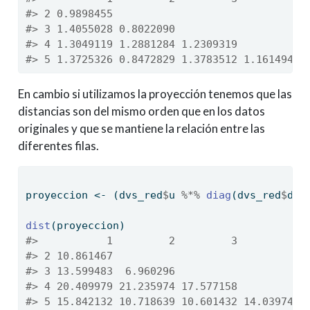
#> 2 0.9898455                              
#> 3 1.4055028 0.8022090                    
#> 4 1.3049119 1.2881284 1.2309319          
#> 5 1.3725326 0.8472829 1.3783512 1.1614943
En cambio si utilizamos la proyección tenemos que las
distancias son del mismo orden que en los datos
originales y que se mantiene la relación entre las
diferentes filas.
proyeccion 
<-
 (dvs_red
$
u 
%*%
diag
(dvs_red
$
d[
1
dist
(proyeccion)
#>           1         2         3         4
#> 2 10.861467                              
#> 3 13.599483  6.960296                    
#> 4 20.409979 21.235974 17.577158          
#> 5 15.842132 10.718639 10.601432 14.039748