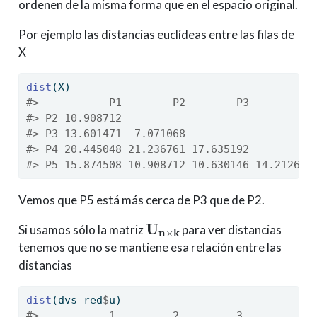
ordenen de la misma forma que en el espacio original.
Por ejemplo las distancias euclídeas entre las filas de
X
dist
(X)
#>           P1        P2        P3        P4
#> P2 10.908712                              
#> P3 13.601471  7.071068                    
#> P4 20.445048 21.236761 17.635192          
#> P5 15.874508 10.908712 10.630146 14.212670
Vemos que P5 está más cerca de P3 que de P2.
U
n
×
k
Si usamos sólo la matriz
para ver distancias
tenemos que no se mantiene esa relación entre las
distancias
dist
(dvs_red
$
u)
#>           1         2         3         4