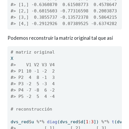
#> [1,] -0.6360870  0.61508773  0.4578647
#> [2,] -0.6015603 -0.77316598  0.2003873
#> [3,]  0.3855737 -0.13572378  0.5864215
#> [4,] -0.2912926  0.07389525 -0.6374282
Podemos reconstruir la matriz original tal que así
# matriz original
X
#>    V1 V2 V3 V4
#> P1 10 -1 -2  2
#> P2  4  8 -1  3
#> P3 -2  5 -3  4
#> P4 -7 -8  6 -2
#> P5 -2  5  4 -4
# reconstrucción 
dvs_red
$
u 
%*%
diag
(dvs_red
$
d[
1
:
3
]) 
%*%
t
(dvs_
#>           [,1]      [,2]      [,3]      [,