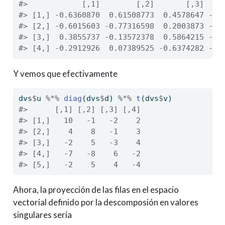
#>            [,1]        [,2]       [,3]    
#> [1,] -0.6360870  0.61508773  0.4578647 -0.
#> [2,] -0.6015603 -0.77316598  0.2003873 -0.
#> [3,]  0.3855737 -0.13572378  0.5864215 -0.
#> [4,] -0.2912926  0.07389525 -0.6374282 -0.
Y vemos que efectivamente
dvs
$
u 
%*%
diag
(dvs
$
d) 
%*%
t
(dvs
$
v)
#>      [,1] [,2] [,3] [,4]
#> [1,]   10   -1   -2    2
#> [2,]    4    8   -1    3
#> [3,]   -2    5   -3    4
#> [4,]   -7   -8    6   -2
#> [5,]   -2    5    4   -4
Ahora, la proyección de las filas en el espacio
vectorial definido por la descomposión en valores
singulares sería