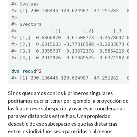
#> $values
#> [1] 290.136446 120.624987  47.251282   8.9
#> 
#> $vectors
#>            [,1]        [,2]       [,3]    
#> [1,]  0.6360870  0.61508773 -0.4578647 0.0
#> [2,]  0.6015603 -0.77316598 -0.2003873 0.0
#> [3,] -0.3855737 -0.13572378 -0.5864215 0.6
#> [4,]  0.2912926  0.07389525  0.6374282 0.7
dvs_red
$
d
^
2
#> [1] 290.136446 120.624987  47.251282   8.9
Si nos quedamos con los k primeros singulares
podríamos querer tener por ejemplo la proyección de
las filas en ese subespacio, y usar esas coordenadas
para ver distancias entre filas. Una propiedad
deseable de ese subespacio es que las distancias
entre los individuos sean parecidas o al menos