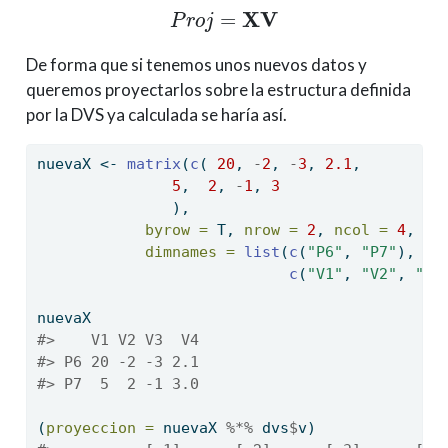
P
r
o
j
=
X
V
De forma que si tenemos unos nuevos datos y
queremos proyectarlos sobre la estructura definida
por la DVS ya calculada se haría así.
nuevaX 
<-
matrix
(
c
( 
20
, 
-
2
, 
-
3
, 
2.1
,
5
,  
2
, 
-
1
, 
3
               ),
byrow =
 T, 
nrow =
2
, 
ncol =
4
,
dimnames =
list
(
c
(
"P6"
, 
"P7"
),
c
(
"V1"
, 
"V2"
, 
"V3
nuevaX
#>    V1 V2 V3  V4
#> P6 20 -2 -3 2.1
#> P7  5  2 -1 3.0
(
proyeccion =
 nuevaX 
%*%
 dvs
$
v)