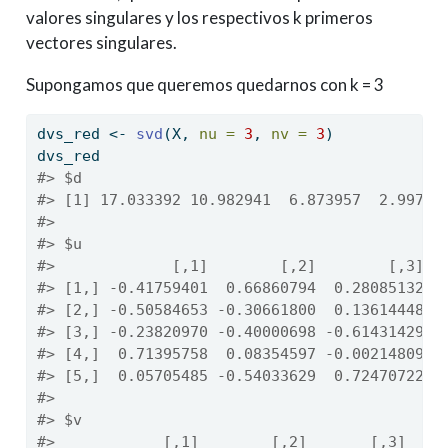
valores singulares y los respectivos k primeros
vectores singulares.
Supongamos que queremos quedarnos con k = 3
dvs_red 
<-
svd
(X, 
nu =
3
, 
nv =
3
)
dvs_red
#> $d
#> [1] 17.033392 10.982941  6.873957  2.99788
#> 
#> $u
#>             [,1]        [,2]        [,3]
#> [1,] -0.41759401  0.66860794  0.28085132
#> [2,] -0.50584653 -0.30661800  0.13614448
#> [3,] -0.23820970 -0.40000698 -0.61431429
#> [4,]  0.71395758  0.08354597 -0.00214809
#> [5,]  0.05705485 -0.54033629  0.72470722
#> 
#> $v
#>            [,1]        [,2]       [,3]