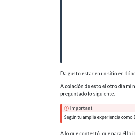
Da gusto estar en un sitio en dó
A colación de esto el otro día m
preguntado lo siguiente.
Important
Según tu amplia experiencia como D
A lo que contestó, que para él lo 