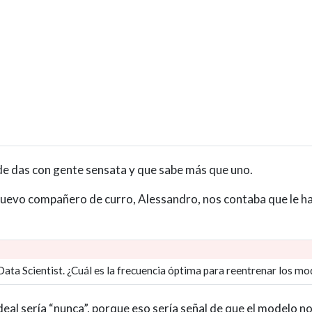
nde das con gente sensata y que sabe más que uno.
i nuevo compañero de curro, Alessandro, nos contaba que le h
ata Scientist. ¿Cuál es la frecuencia óptima para reentrenar los mo
ideal sería “nunca”, porque eso sería señal de que el modelo no