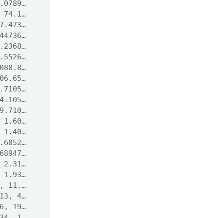
.0789…
 74.1…
7.473…
44736…
.2368…
.5526…
080.8…
06.65…
.7105…
4.105…
9.710…
 1.60…
 1.40…
.6052…
68947…
 2.31…
 1.93…
, 11.…
13, 4…
6, 19…
34, 1…