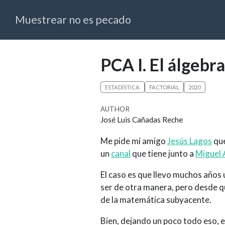
Muestrear no es pecado
PCA I. El álgebr
ESTADÍSTICA
FACTORIAL
2020
AUTHOR
José Luis Cañadas Reche
Me pide mi amigo
Jesús Lagos
que
un
canal
que tiene junto a
Miguel 
El caso es que llevo muchos años 
ser de otra manera, pero desde q
de la matemática subyacente.
Bien, dejando un poco todo eso, e