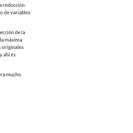
na reducción
o de variables
ección de la
 la máxima
 originales
y ahí es
nera mucho