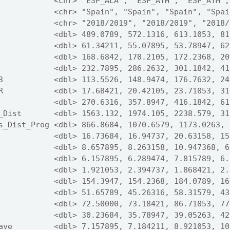
            <chr> "ESP_ALA", "ESP_ATH", "ESP_ATM",
            <chr> "Spain", "Spain", "Spain", "Spai
            <chr> "2018/2019", "2018/2019", "2018/
            <dbl> 489.0789, 572.1316, 613.1053, 81
            <dbl> 61.34211, 55.07895, 53.78947, 62
            <dbl> 168.6842, 170.2105, 172.2368, 20
            <dbl> 232.7895, 286.2632, 301.1842, 41
3           <dbl> 113.5526, 148.9474, 176.7632, 24
R           <dbl> 17.68421, 20.42105, 23.71053, 31
            <dbl> 270.6316, 357.8947, 416.1842, 61
_Dist       <dbl> 1563.132, 1974.105, 2238.579, 31
s_Dist_Prog <dbl> 866.8684, 1070.6579, 1173.0263, 
            <dbl> 16.73684, 16.94737, 20.63158, 15
            <dbl> 8.657895, 8.263158, 10.947368, 6
            <dbl> 6.157895, 6.289474, 7.815789, 6.
            <dbl> 1.921053, 2.394737, 1.868421, 2.
            <dbl> 154.3947, 154.2368, 184.0789, 16
            <dbl> 51.65789, 45.26316, 58.31579, 43
            <dbl> 72.50000, 73.18421, 86.71053, 77
            <dbl> 30.23684, 35.78947, 39.05263, 42
ave         <dbl> 7.157895, 7.184211, 8.921053, 10