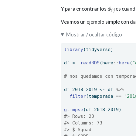
ϕ
i
j
Y para encontrar los
es cuando
Veamos un ejemplo simple con da
Mostrar / ocultar código
library
(tidyverse)
df 
<-
readRDS
(here
::
here
(
"
# nos quedamos con tempora
df_2018_2019 
<-
 df 
%>%
filter
(temporada 
==
"201
glimpse
(df_2018_2019)
#> Rows: 20
#> Columns: 73
#> $ Squad                