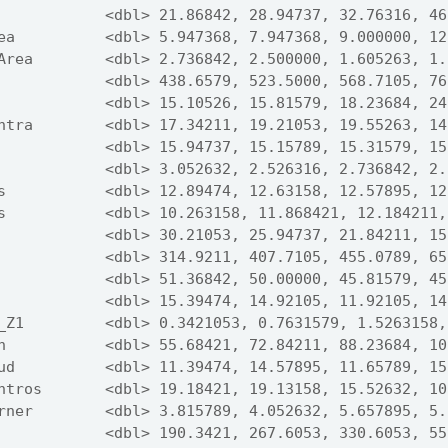
            <dbl> 21.86842, 28.94737, 32.76316, 46
ea          <dbl> 5.947368, 7.947368, 9.000000, 12
Area        <dbl> 2.736842, 2.500000, 1.605263, 1.
            <dbl> 438.6579, 523.5000, 568.7105, 76
            <dbl> 15.10526, 15.81579, 18.23684, 24
ntra        <dbl> 17.34211, 19.21053, 19.55263, 14
            <dbl> 15.94737, 15.15789, 15.31579, 15
            <dbl> 3.052632, 2.526316, 2.736842, 2.
s           <dbl> 12.89474, 12.63158, 12.57895, 12
s           <dbl> 10.263158, 11.868421, 12.184211,
            <dbl> 30.21053, 25.94737, 21.84211, 15
            <dbl> 314.9211, 407.7105, 455.0789, 65
            <dbl> 51.36842, 50.00000, 45.81579, 45
            <dbl> 15.39474, 14.92105, 11.92105, 14
_Z1         <dbl> 0.3421053, 0.7631579, 1.5263158,
n           <dbl> 55.68421, 72.84211, 88.23684, 10
ud          <dbl> 11.39474, 14.57895, 11.65789, 15
ntros       <dbl> 19.18421, 19.13158, 15.52632, 10
rner        <dbl> 3.815789, 4.052632, 5.657895, 5.
            <dbl> 190.3421, 267.6053, 330.6053, 55