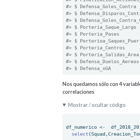
#> $ Defensa_Goles_Contra 
#> $ Defensa_Disparos_Cont
#> $ Defensa_Goles_Contra_
#> $ Porteria_Saque_Largo 
#> $ Porteria_Pases       
#> $ Porterioa_Saques_Puer
#> $ Porteria_Centros     
#> $ Porteria_Salidas_Area
#> $ Defensa_Duelos_Aereos
#> $ Defensa_xGA          
Nos quedamos sólo con 4 variable
correlaciones
Mostrar / ocultar código
df_numerico 
<-
  df_2018_20
select
(Squad,Creacion_To