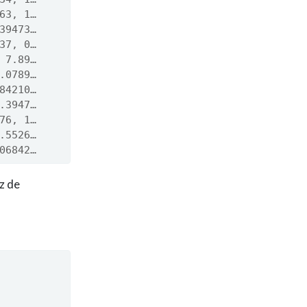
63, 1…
39473…
37, 0…
 7.89…
.0789…
84210…
.3947…
76, 1…
.5526…
06842…
z de