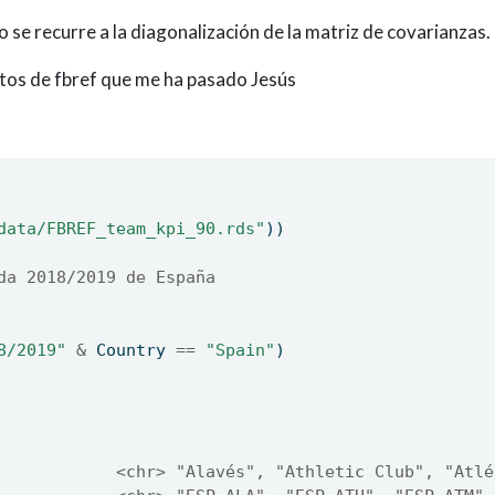
 se recurre a la diagonalización de la matriz de covarianzas.
tos de fbref que me ha pasado Jesús
data/FBREF_team_kpi_90.rds"
))
da 2018/2019 de España
8/2019"
&
 Country 
==
"Spain"
)
            <chr> "Alavés", "Athletic Club", "Atlé