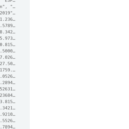
 "ESP…
n", "…
2019"…
1.236…
.5789…
8.342…
5.973…
0.815…
.5000…
7.026…
27.50…
1759.…
.0526…
.2894…
52631…
23684…
3.815…
.3421…
.9210…
.5526…
.7894…