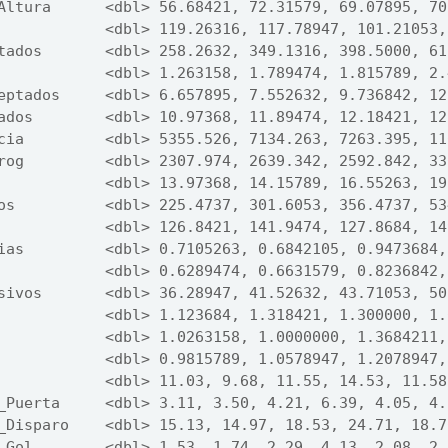
Altura      <dbl> 56.68421, 72.31579, 69.07895, 70
            <dbl> 119.26316, 117.78947, 101.21053,
tados       <dbl> 258.2632, 349.1316, 398.5000, 61
            <dbl> 1.263158, 1.789474, 1.815789, 2.
eptados     <dbl> 6.657895, 7.552632, 9.736842, 12
ados        <dbl> 10.97368, 11.89474, 12.18421, 12
cia         <dbl> 5355.526, 7134.263, 7263.395, 11
rog         <dbl> 2307.974, 2639.342, 2592.842, 33
            <dbl> 13.97368, 14.15789, 16.55263, 19
os          <dbl> 225.4737, 301.6053, 356.4737, 53
            <dbl> 126.8421, 141.9474, 127.8684, 14
ias         <dbl> 0.7105263, 0.6842105, 0.9473684,
            <dbl> 0.6289474, 0.6631579, 0.8236842,
sivos       <dbl> 36.28947, 41.52632, 43.71053, 50
            <dbl> 1.123684, 1.318421, 1.300000, 1.
            <dbl> 1.0263158, 1.0000000, 1.3684211,
            <dbl> 0.9815789, 1.0578947, 1.2078947,
            <dbl> 11.03, 9.68, 11.55, 14.53, 11.58
_Puerta     <dbl> 3.11, 3.50, 4.21, 6.39, 4.05, 4.
_Disparo    <dbl> 15.13, 14.97, 18.53, 24.71, 18.7
_Gol        <dbl> 1.53, 1.74, 2.29, 4.13, 2.08, 2.