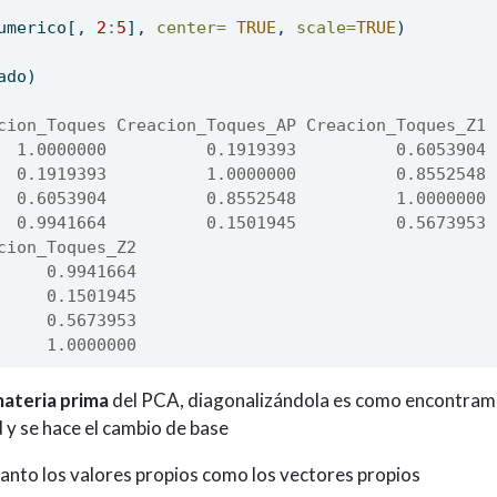
umerico[, 
2
:
5
], 
center=
TRUE
, 
scale=
TRUE
)
ado)
cion_Toques Creacion_Toques_AP Creacion_Toques_Z1
  1.0000000          0.1919393          0.6053904
  0.1919393          1.0000000          0.8552548
  0.6053904          0.8552548          1.0000000
  0.9941664          0.1501945          0.5673953
cion_Toques_Z2
     0.9941664
     0.1501945
     0.5673953
     1.0000000
ateria prima
del PCA, diagonalizándola es como encontram
 y se hace el cambio de base
anto los valores propios como los vectores propios