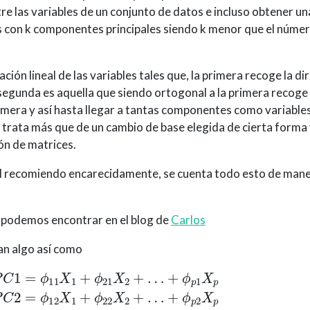
tre las variables de un conjunto de datos e incluso obtener u
 con k componentes principales siendo k menor que el númer
ón lineal de las variables tales que, la primera recoge la dir
 segunda es aquella que siendo ortogonal a la primera recoge
imera y así hasta llegar a tantas componentes como variables
e trata más que de un cambio de base elegida de cierta forma 
ón de matrices.
ual recomiendo encarecidamente, se cuenta todo esto de ma
a podemos encontrar en el blog de
Carlos
an algo así como
21
X
2
+
…
+
ϕ
p
1
X
p
P
C
2
=
ϕ
12
X
1
+
ϕ
22
X
2
+
…
+
ϕ
p
2
X
p