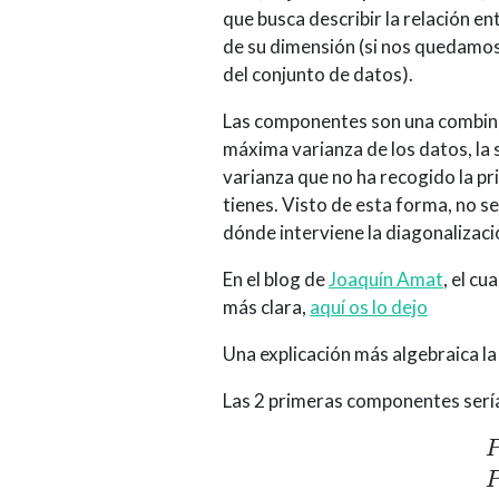
que busca describir la relación en
de su dimensión (si nos quedamos
del conjunto de datos).
Las componentes son una combinaci
máxima varianza de los datos, la
varianza que no ha recogido la pr
tienes. Visto de esta forma, no s
dónde interviene la diagonalizaci
En el blog de
Joaquín Amat
, el c
más clara,
aquí os lo dejo
Una explicación más algebraica l
Las 2 primeras componentes serí
P
C
1
=
ϕ
11
X
1
+
ϕ