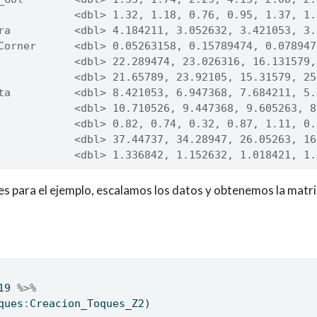
            <dbl> 1.32, 1.18, 0.76, 0.95, 1.37, 1.
ra          <dbl> 4.184211, 3.052632, 3.421053, 3.
Corner      <dbl> 0.05263158, 0.15789474, 0.078947
            <dbl> 22.289474, 23.026316, 16.131579,
            <dbl> 21.65789, 23.92105, 15.31579, 25
ta          <dbl> 8.421053, 6.947368, 7.684211, 5.
            <dbl> 10.710526, 9.447368, 9.605263, 8
            <dbl> 0.82, 0.74, 0.32, 0.87, 1.11, 0.
            <dbl> 37.44737, 34.28947, 26.05263, 16
            <dbl> 1.336842, 1.152632, 1.018421, 1.
s para el ejemplo, escalamos los datos y obtenemos la matri
19 
%>%
ques
:
Creacion_Toques_Z2)