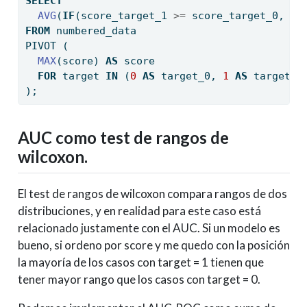
SELECT
AVG
(
IF
(score_target_1 
>=
 score_target_0, 
1
,
FROM
 numbered_data
PIVOT (
MAX
(score) 
AS
 score
FOR
 target 
IN
 (
0
AS
 target_0, 
1
AS
 target_1
);
AUC como test de rangos de
wilcoxon.
El test de rangos de wilcoxon compara rangos de dos
distribuciones, y en realidad para este caso está
relacionado justamente con el AUC. Si un modelo es
bueno, si ordeno por score y me quedo con la posición
la mayoría de los casos con target = 1 tienen que
tener mayor rango que los casos con target = 0.