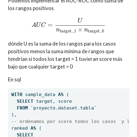
Podemos implementar el AUC-ROC como suma de
los rangos positivos
A
U
C
=
U
n
target_1
×
n
target_0
dónde U es la suma de los rangos para los casos
positivos menos la suma mínima de rangos que
tendrían si todos los target = 1 tuvieran score más
bajo que cualquier target = 0
En sql
WITH
 sample_data 
AS
 (
SELECT
 target, score
FROM
 `proyecto.dataset.tabla`
),
-- ordenamos por score todos los casos  y le 
ranked 
AS
 (
SELECT