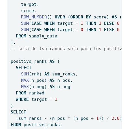
    target,
    score,
ROW_NUMBER
() 
OVER
 (
ORDER
BY
 score) 
AS
 rnk
SUM
(
CASE
WHEN
 target 
=
1
THEN
1
ELSE
0
EN
SUM
(
CASE
WHEN
 target 
=
0
THEN
1
ELSE
0
EN
FROM
 sample_data
),
-- suma de lso rangos solo para los positivos
positive_ranks 
AS
 (
SELECT
SUM
(rnk) 
AS
 sum_ranks,
MAX
(n_pos) 
AS
 n_pos,
MAX
(n_neg) 
AS
 n_neg
FROM
 ranked
WHERE
 target 
=
1
)
SELECT
  (sum_ranks 
-
 (n_pos 
*
 (n_pos 
+
1
)) 
/
2.0
) 
/
FROM
 positive_ranks;