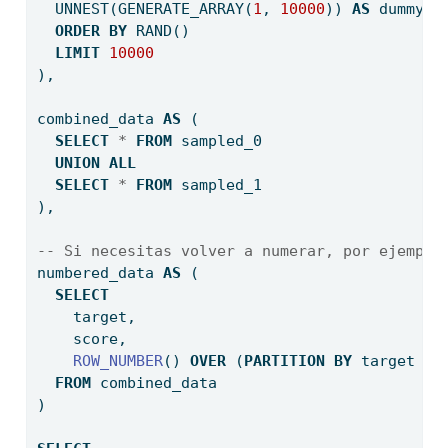
  UNNEST(GENERATE_ARRAY(
1
, 
10000
)) 
AS
 dummy
ORDER
BY
 RAND()
LIMIT
10000
),
combined_data 
AS
 (
SELECT
*
FROM
 sampled_0
UNION
ALL
SELECT
*
FROM
 sampled_1
),
-- Si necesitas volver a numerar, por ejemplo
numbered_data 
AS
 (
SELECT
    target,
    score,
ROW_NUMBER
() 
OVER
 (
PARTITION
BY
 target 
OR
FROM
 combined_data
)