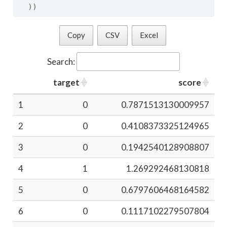
)
)
Copy
CSV
Excel
Search:
target
score
1
0
0.7871513130009957
2
0
0.4108373325124965
3
0
0.1942540128908807
4
1
1.269292468130818
5
0
0.6797606468164582
6
0
0.1117102279507804