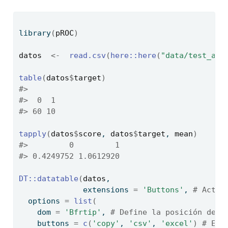
library
(
pROC
)
datos
<-
read.csv
(
here
::
here
(
"data/test_auc
table
(
datos
$
target
)
#> 
#>  0  1 
#> 60 10
tapply
(
datos
$
score
, 
datos
$
target
, 
mean
)
#>         0         1 
#> 0.4249752 1.0612920
DT
::
datatable
(
datos
,
              extensions 
=
'Buttons'
, 
# Activ
  options 
=
list
(
    dom 
=
'Bfrtip'
, 
# Define la posición del 
    buttons 
=
c
(
'copy'
, 
'csv'
, 
'excel'
)
# Eli