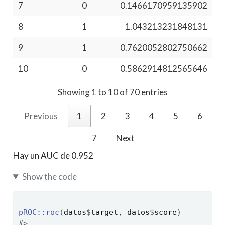
7
0
0.1466170959135902
8
1
1.043213231848131
9
1
0.7620052802750662
10
0
0.5862914812565646
Showing 1 to 10 of 70 entries
Previous
1
2
3
4
5
6
7
Next
Hay un AUC de 0.952
Show the code
pROC
::
roc
(
datos
$
target
, 
datos
$
score
)
#> 