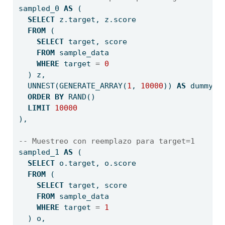
sampled_0 
AS
 (
SELECT
 z.target, z.score
FROM
 (
SELECT
 target, score
FROM
 sample_data
WHERE
 target 
=
0
  ) z,
  UNNEST(GENERATE_ARRAY(
1
, 
10000
)) 
AS
 dummy
ORDER
BY
 RAND()
LIMIT
10000
),
-- Muestreo con reemplazo para target=1
sampled_1 
AS
 (
SELECT
 o.target, o.score
FROM
 (
SELECT
 target, score
FROM
 sample_data
WHERE
 target 
=
1
  ) o,